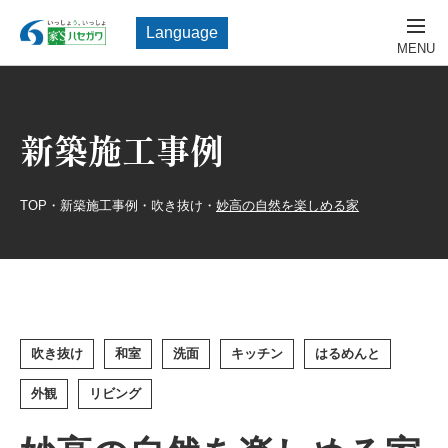
Language
新築施工事例
TOP
・
新築施工事例
・
吹き抜け
・
妙高の自然を楽しめる家
吹き抜け
和室
洗面
キッチン
はるめんと
外観
リビング