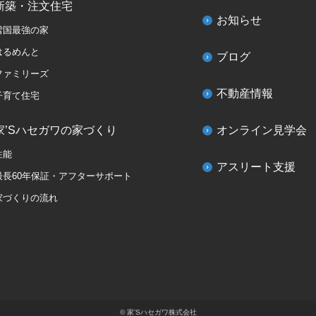
新築・注文住宅
お知らせ
雪国最強の家
はるめんと
ブログ
ファミリーズ
不動産情報
子育て住宅
家’Sハセガワの家づくり
オンライン見学会
性能
アスリート支援
最長60年保証・アフターサポート
家づくりの流れ
© 家’Sハセガワ株式会社