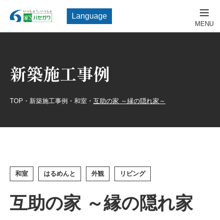
Language
新築施工事例
TOP
・
新築施工事例
・
和室
・
互助の家 ～縁の隠れ家～
和室
はるめんと
外観
リビング
互助の家 ～縁の隠れ家