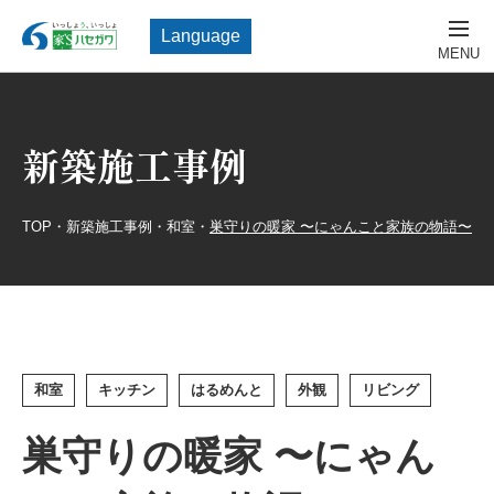
Language
新築施工事例
TOP
・
新築施工事例
・
和室
・
巣守りの暖家 〜にゃんこと家族の物語〜
和室
キッチン
はるめんと
外観
リビング
巣守りの暖家 〜にゃん