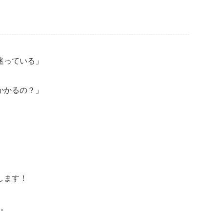
！
迷っている」
かかるの？」
」
します！
す。