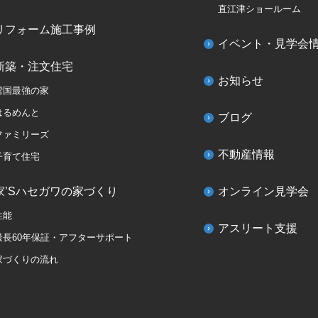
直江津ショールーム
リフォーム施工事例
イベント・見学会
新築・注文住宅
お知らせ
雪国最強の家
はるめんと
ブログ
ファミリーズ
不動産情報
子育て住宅
家’Sハセガワの家づくり
オンライン見学会
性能
アスリート支援
最長60年保証・アフターサポート
家づくりの流れ