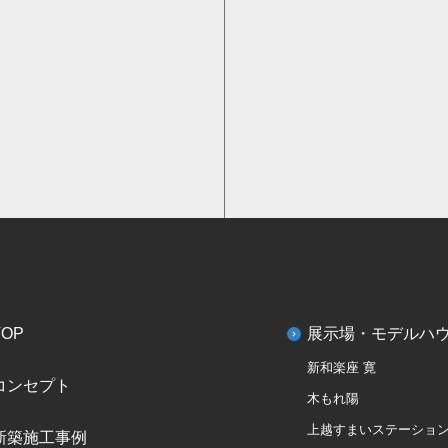
TOP
展示場・モデルハ
新和楽座 寛
コンセプト
木もれ陽
上越すまいステーショ
新築施工事例