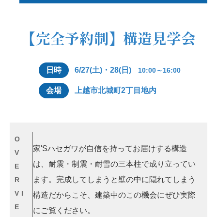
【完全予約制】構造見学会
日時
6/27(土)・28(日)
10:00～16:00
会場
上越市北城町2丁目地内
O
家'Sハセガワが自信を持ってお届けする構造
V
は、耐震・制震・耐雪の三本柱で成り立ってい
E
ます。完成してしまうと壁の中に隠れてしまう
R
VI
構造だからこそ、建築中のこの機会にぜひ実際
E
にご覧ください。