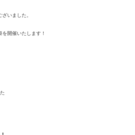
ございました。
祭を開催いたします！
えた
。
！