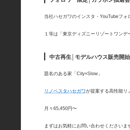
当社ハセガワのインスタ・YouTubeフ
１等は「東京ディズニーリゾートワンデ
中古再生
│モデルハウス販売開
題名のある家「City×Slow」
リノベスタハセガワ
が提案する高性能リ
月々65,450円〜
まずはお気軽にお問い合わせくださいま