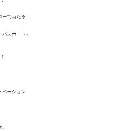
ォローで当たる！
ーパスポート」
始！
ノベーション
せ。