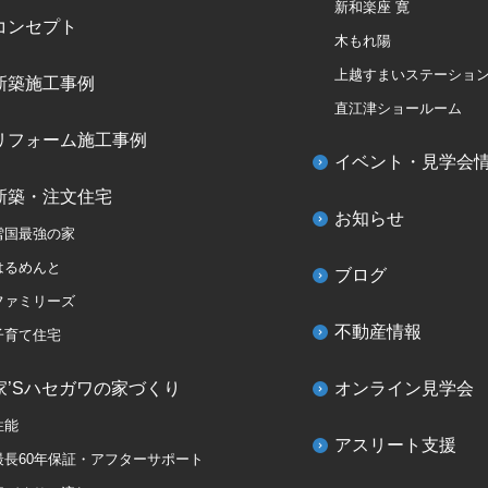
新和楽座 寛
コンセプト
木もれ陽
上越すまいステーショ
新築施工事例
直江津ショールーム
リフォーム施工事例
イベント・見学会
新築・注文住宅
お知らせ
雪国最強の家
はるめんと
ブログ
ファミリーズ
不動産情報
子育て住宅
家’Sハセガワの家づくり
オンライン見学会
性能
アスリート支援
最長60年保証・アフターサポート