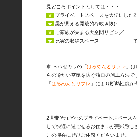
見どころポイントとしては・・・
★
プライベートスペースを大切にした2
★
梁が見える開放的な吹き抜け
★
ご家族が集まる大空間リビング
★
充実の収納スペース で
家’Ｓハセガワの
「
はるめんとリフレ
」
は
らの冷たい空気を防ぐ独自の施工方法で
「
はるめんとリフレ
」
により断熱性能が
2世帯それぞれのプライベートスペース
して快適に過ごせるお住まいが完成致し
この機会にぜひご体感くださいませ。