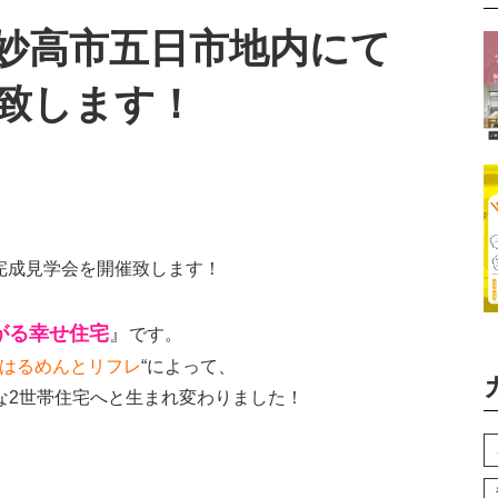
）妙高市五日市地内にて
致します！
て完成見学会を開催致します！
がる幸せ住宅
』
です。
はるめんとリフレ
“
によって、
な2世帯住宅へと生まれ変わりました！