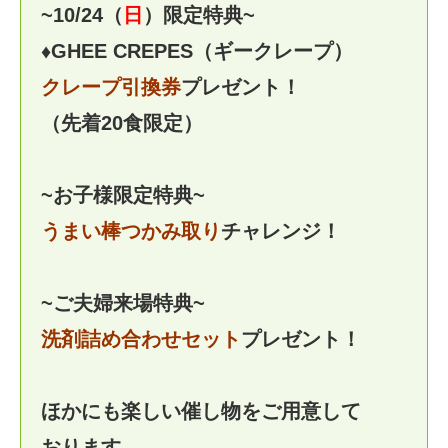
~10/24（
日
）限定特典~
♦GHEE CREPES（ギークレープ）
クレープ引換券
プレゼント！
（先着20食限定）
~お子様限定特典~
うまい棒つかみ取り
チャレンジ！
~ご夫婦来場特典~
洗剤詰め合わせセット
プレゼント！
ほかにも楽しい催し物をご用意して
おります。